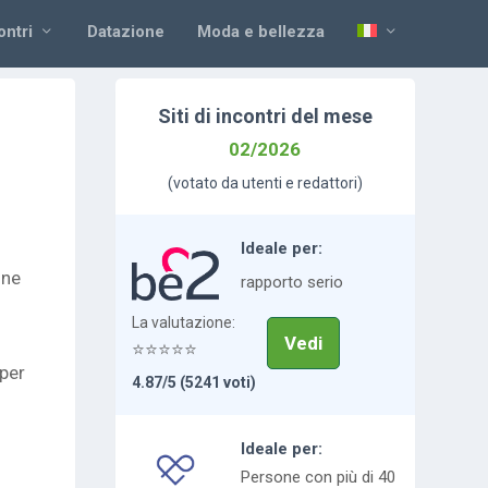
ontri
Datazione
Moda e bellezza
Siti di incontri del mese
02/2026
(votato da utenti e redattori)
i
Ideale per:
one
rapporto serio
La
valutazione:
Vedi
⭐⭐⭐⭐⭐
per
4.87/5 (5241 voti)
Ideale per:
Persone con più di 40