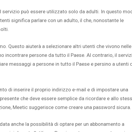
 Il servizio può essere utilizzato solo da adulti. In questo mo
utenti significa parlare con un adulto, il che, nonostante le
lti.
mo. Questo aiuterà a selezionare altri utenti che vivono nelle
 incontrare persone da tutto il Paese. Al contrario, il serviz
nviare messaggi a persone in tutto il Paese e persino a utenti 
ento di inserire il proprio indirizzo e-mail e di impostare una
e presente che deve essere semplice da ricordare e allo stes
uazione, Meetic suggerisce come creare una password sicura.
e data anche la possibilità di optare per un abbonamento a