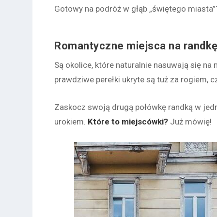
Gotowy na podróż w g
ł
ąb „świętego miasta
Romantyczne miejsca na randk
Są okolice, które naturalnie nasuwają się 
prawdziwe perełki ukryte są tuż za rogiem, cz
Zaskocz swoją drugą połówkę randką w jed
urokiem.
Które to miejscówki?
Już mówię!