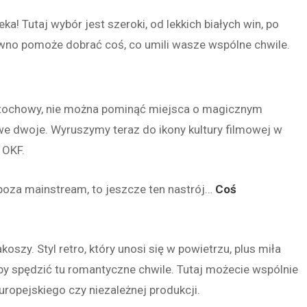
eka! Tutaj wybór jest szeroki, od lekkich białych win, po
wno pomoże dobrać coś, co umili wasze wspólne chwile.
stochowy, nie można pominąć miejsca o magicznym
 we dwoje. Wyruszymy teraz do ikony kultury filmowej w
 OKF.
poza mainstream, to jeszcze ten
nastrój
…
Coś
szy. Styl retro, który unosi się w powietrzu, plus miła
y spędzić tu romantyczne chwile. Tutaj możecie wspólnie
uropejskiego czy niezależnej produkcji.