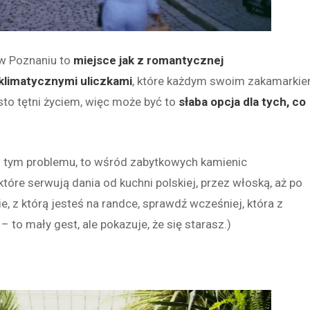
 w Poznaniu to
miejsce jak z romantycznej
 klimatycznymi uliczkami
, które każdym swoim zakamarki
sto tętni życiem, więc może być to
słaba opcja dla tych, co
e z tym problemu, to wśród zabytkowych kamienic
 które serwują dania od kuchni polskiej, przez włoską, aż po
e, z którą jesteś na randce, sprawdź wcześniej, która z
– to mały gest, ale pokazuje, że się starasz.)