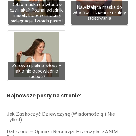
Dobra maska do włosów
Nawilżająca maska do
czyli jaka? Poznaj składniki
włosów - działanie i zalety
masek, które wzmocnią
stosowania
pielęgnację Twoich pasm!
Zdrowe i piękne włosy –
jak o nie odpowiednio
zadbać?
Najnowsze posty na stronie:
Jak Zaskoczyć Dziewczynę (Wiadomością i Nie
Tylko!)
Datezone – Opinie i Recenzja. Przeczytaj ZANIM