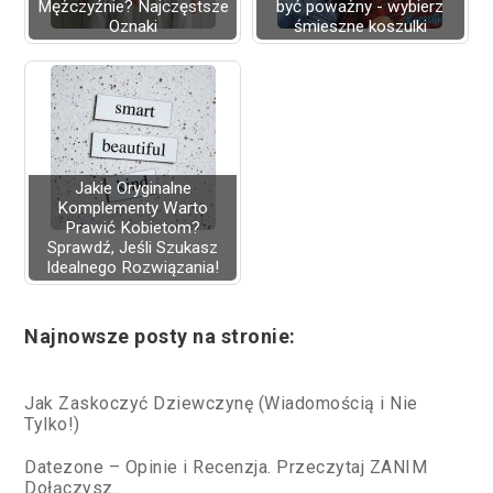
Mężczyźnie? Najczęstsze
być poważny - wybierz
Oznaki
śmieszne koszulki
Jakie Oryginalne
Komplementy Warto
Prawić Kobietom?
Sprawdź, Jeśli Szukasz
Idealnego Rozwiązania!
Najnowsze posty na stronie:
Jak Zaskoczyć Dziewczynę (Wiadomością i Nie
Tylko!)
Datezone – Opinie i Recenzja. Przeczytaj ZANIM
Dołączysz..