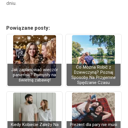
dniu.
Powiązane posty:
Co Można Robić z
Jak zaplanować wieczór
Dziewczyną? Poznaj
panieński? Pomysły na
Sposoby Na Przyjemne
świetną zabawę!
Spędzanie Czasu
Kiedy Kobiecie Zależy Na
Prezent dla pary nie musi