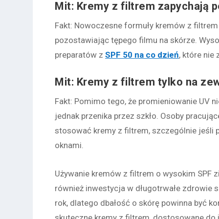
Mit: Kremy z filtrem zapychają 
Fakt
: Nowoczesne formuły kremów z filtrem s
pozostawiając tępego filmu na skórze. Wys
preparatów z
SPF 50 na co dzień
, które ni
Mit: Kremy z filtrem tylko na ze
Fakt
: Pomimo tego, że promieniowanie UV ni
jednak przenika przez szkło. Osoby pracują
stosować kremy z filtrem, szczególnie jeśl
oknami.
Używanie kremów z filtrem o wysokim SPF zim
również inwestycja w długotrwałe zdrowie s
rok, dlatego dbałość o skórę powinna być ko
skuteczne kremy z filtrem, dostosowane do 