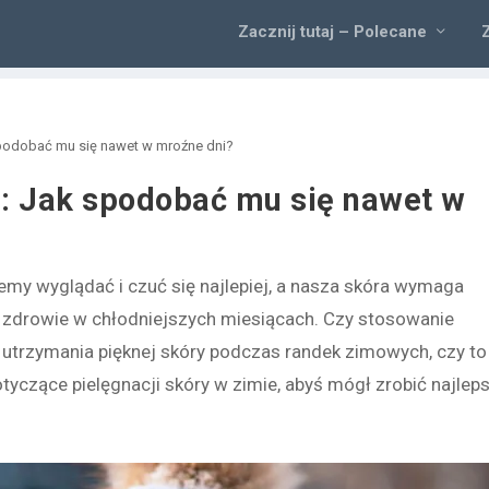
Zacznij tutaj – Polecane
podobać mu się nawet w mroźne dni?
: Jak spodobać mu się nawet w
emy wyglądać i czuć się najlepiej, a nasza skóra wymaga
i zdrowie w chłodniejszych miesiącach. Czy stosowanie
 utrzymania pięknej skóry podczas randek zimowych, czy to
dotyczące pielęgnacji skóry w zimie, abyś mógł zrobić najlep