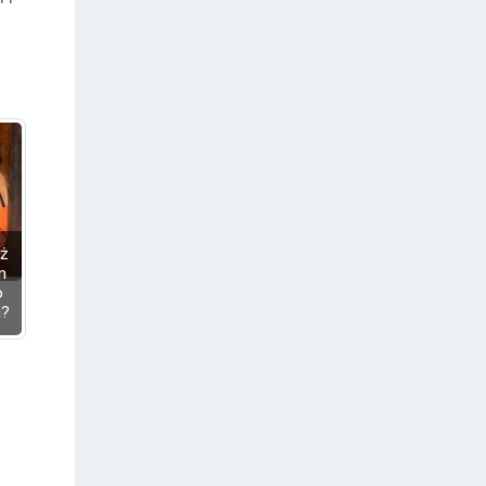
eż
n
o
u?