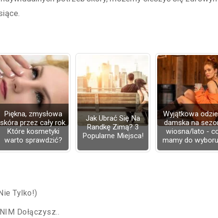
iące.
Piękna, zmysłowa
Wyjątkowa odzi
Jak Ubrać Się Na
skóra przez cały rok.
damska na sezo
Randkę Zimą? 3
Które kosmetyki
wiosna/lato - c
Popularne Miejsca!
warto sprawdzić?
mamy do wybor
ie Tylko!)
ANIM Dołączysz..