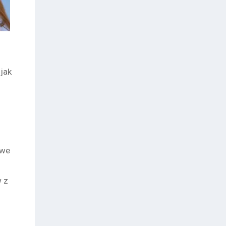
 jak
owe
 z