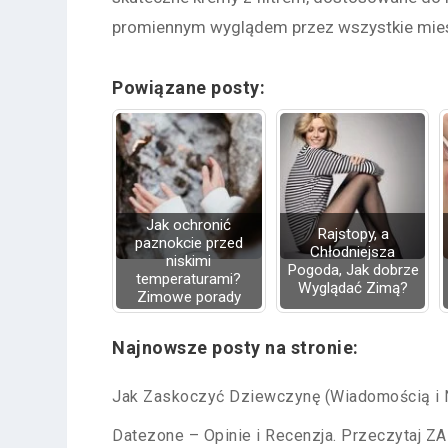
promiennym wyglądem przez wszystkie mies
Powiązane posty:
Jak ochronić
Rajstopy, a
paznokcie przed
Chłodniejsza
niskimi
Pogoda, Jak dobrze
temperaturami?
Wyglądać Zimą?
Zimowe porady
Najnowsze posty na stronie:
Jak Zaskoczyć Dziewczynę (Wiadomością i N
Datezone – Opinie i Recenzja. Przeczytaj Z