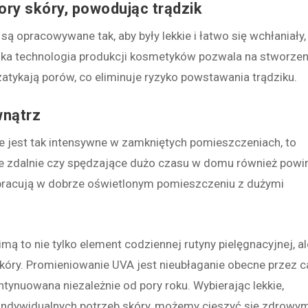
pory skóry, powodując trądzik
ą opracowywane tak, aby były lekkie i łatwo się wchłaniały,
oka technologia produkcji kosmetyków pozwala na stworzen
e zatykają porów, co eliminuje ryzyko powstawania trądziku.
wnątrz
e jest tak intensywne w zamkniętych pomieszczeniach, to
ce zdalnie czy spędzające dużo czasu w domu również powi
i pracują w dobrze oświetlonym pomieszczeniu z dużymi
ą to nie tylko element codziennej rutyny pielęgnacyjnej, al
kóry. Promieniowanie UVA jest nieubłaganie obecne przez c
ntynuowana niezależnie od pory roku. Wybierając lekkie,
indywidualnych potrzeb skóry, możemy cieszyć się zdrowym