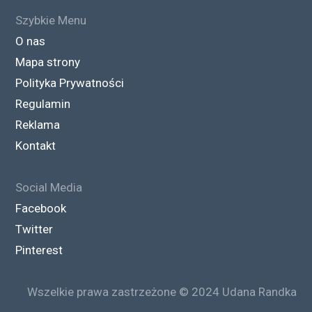
Szybkie Menu
O nas
Mapa strony
Polityka Prywatności
Regulamin
Reklama
Kontakt
Social Media
Facebook
Twitter
Pinterest
Ranking (Lipiec ’25)
Wszelkie prawa zastrzeżone © 2024 Udana Randka
DARMOWE PORTALE RANDKOWE