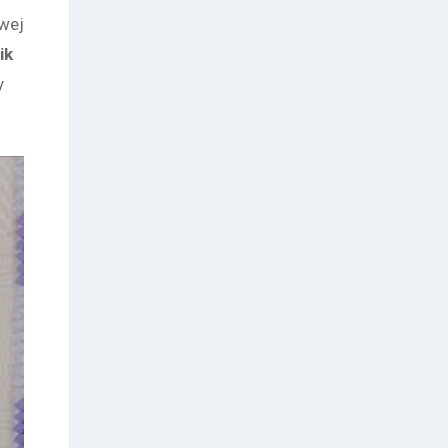
owej
ik
y