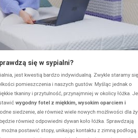
sprawdzą się w sypialni?
alnia, jest kwestią bardzo indywidualną. Zwykle staramy si
elkości pomieszczenia i naszych gustów. Myśląc jednak o
kie tkaniny i przytulność, przynajmniej w okolicy łóżka. Je
ustawić
wygodny fotel z miękkim, wysokim oparciem i
ygodne siedzenie, ale również wiele nowych możliwości dla ży
będzie również odpowiedni dywan koło łóżka. Sprawdzają
ch można postawić stopy, unikając kontaktu z zimną podłogą.