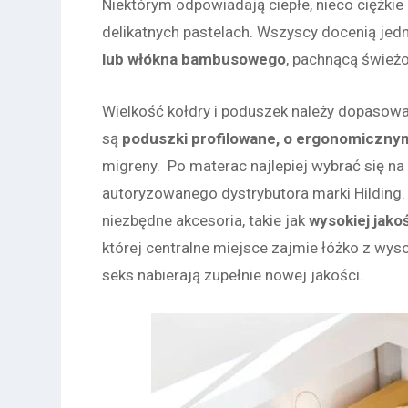
Niektórym odpowiadają ciepłe, nieco ciężkie 
delikatnych pastelach. Wszyscy docenią jed
lub włókna bambusowego
, pachnącą świeżo
Wielkość kołdry i poduszek należy dopaso
są
poduszki profilowane, o ergonomicznym
migreny. Po materac najlepiej wybrać się na
autoryzowanego dystrybutora marki Hilding. 
niezbędne akcesoria, takie jak
wysokiej jako
której centralne miejsce zajmie łóżko z wys
seks nabierają zupełnie nowej jakości.