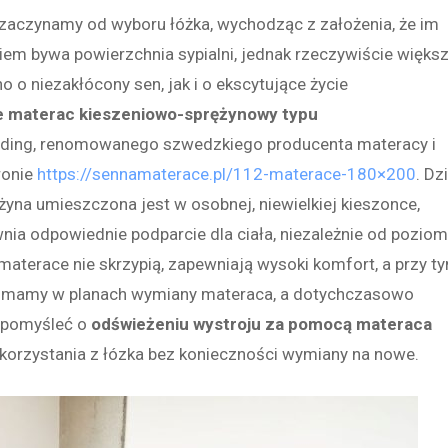
 zaczynamy od wyboru łóżka, wychodząc z założenia, że im
iem bywa powierzchnia sypialni, jednak rzeczywiście więks
 o niezakłócony sen, jak i o ekscytujące życie
e materac kieszeniowo-sprężynowy typu
ilding, renomowanego szwedzkiego producenta materacy i
ronie
https://sennamaterace.pl/112-materace-180×200
. Dz
yna umieszczona jest w osobnej, niewielkiej kieszonce,
ewnia odpowiednie podparcie dla ciała, niezależnie od pozio
materace nie skrzypią, zapewniają wysoki komfort, a przy t
nie mamy w planach wymiany materaca, a dotychczasowo
 pomyśleć o
odświeżeniu wystroju za pomocą materaca
korzystania z łózka bez konieczności wymiany na nowe.