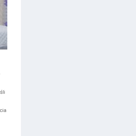
ę
śli
cia