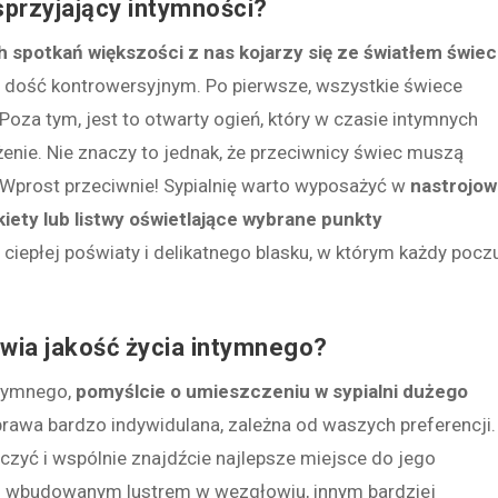
sprzyjający intymności?
 spotkań większości z nas kojarzy się ze światłem świec
em dość kontrowersyjnym. Po pierwsze, wszystkie świece
Poza tym, jest to otwarty ogień, który w czasie intymnych
enie. Nie znaczy to jednak, że przeciwnicy świec muszą
Wprost przeciwnie! Sypialnię warto wyposażyć w
nastrojo
kiety lub listwy oświetlające wybrane punkty
t ciepłej poświaty i delikatnego blasku, w którym każdy pocz
awia jakość życia intymnego?
ntymnego,
pomyślcie o umieszczeniu w sypialni dużego
sprawa bardzo indywidulana, zależna od waszych preferencji.
aczyć i wspólnie znajdźcie najlepsze miejsce do jego
a z wbudowanym lustrem w wezgłowiu, innym bardziej