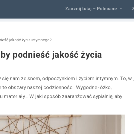
Zacznij tutaj – Polecane
dnieść jakość życia intymnego?
aby podnieść jakość życia
zy się nam ze snem, odpoczynkiem i życiem intymnym. To, w 
 te obszary naszej codzienności. Wygodne łóżko,
u materiały… W jaki sposób zaaranżować sypialnię, aby