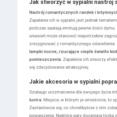
Jak stworzyć w sypialni nastrój 
Nastrój romantycznych randek i intymnych
Zapalanie ich w sypialni jest jednak temat
podczas spalają emitują pewne ilości dymu. 
uniesień może stanowić niepotrzebne zagroż
zrezygnować z romantycznego oświetlenia. 
lampki nocne, rzucające ciepłe światło kin
pomieszczenia
. Zapalenie ich stworzy efek
się zdecydowanie atrakcyjniej.
Jakie akcesoria w sypialni popr
Szukając urozmaicenia dla swojego życia i
lustra
. Miejsce, w którym je umieścicie, to 
Zastanówcie się, co chcielibyście z nim zob
powieszenia. Niektóre pary doceniają łózk