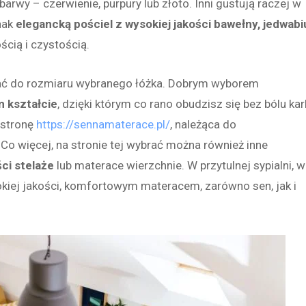
barwy – czerwienie, purpury lub złoto. Inni gustują raczej w
nak
elegancką pościel z wysokiej jakości bawełny, jedwabi
ścią i czystością.
wać do rozmiaru wybranego łóżka. Dobrym wyborem
 kształcie
, dzięki którym co rano obudzisz się bez bólu kar
 stronę
https://sennamaterace.pl/
, należąca do
Co więcej, na stronie tej wybrać można również inne
ści stelaże
lub materace wierzchnie. W przytulnej sypialni, w
okiej jakości, komfortowym materacem, zarówno sen, jak i