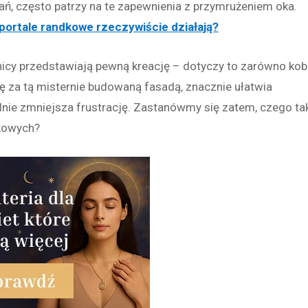
tkań, często patrzy na te zapewnienia z przymrużeniem oka.
 portale randkowe rzeczywiście działają?
cy przedstawiają pewną kreację – dotyczy to zarówno kobi
ię za tą misternie budowaną fasadą, znacznie ułatwia
ie zmniejsza frustrację. Zastanówmy się zatem, czego ta
dkowych?