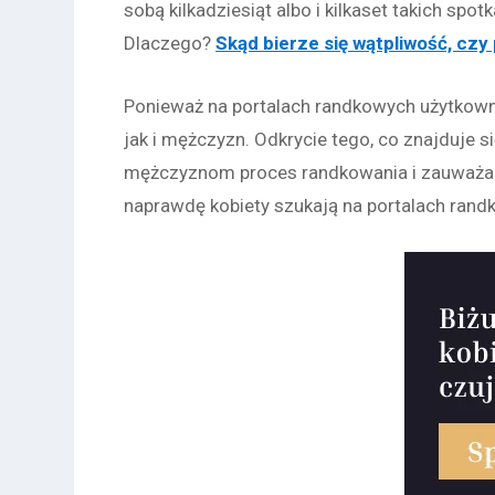
sobą kilkadziesiąt albo i kilkaset takich spo
Dlaczego?
Skąd bierze się wątpliwość, czy
Ponieważ na portalach randkowych użytkowni
jak i mężczyzn. Odkrycie tego, co znajduje s
mężczyznom proces randkowania i zauważaln
naprawdę kobiety szukają na portalach ran