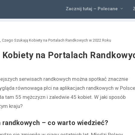
Zacznij tutaj – Polecane
, Czego Szukają Kobiety na Portalach Randkowych w 2022 Roku
 Kobiety na Portalach Randkowy
niejszych serwisach randkowych można spotkać znacznie
 wygląda równowaga płci na aplikacjach randkowych w Polsc
da tam 55 mężczyzn i zaledwie 45 kobiet. W jaki sposób
zym kraju?
h randkowych – co warto wiedzieć?
rdzo się zmieniło w ciągu ostatnich lat. Młodzi Polacy