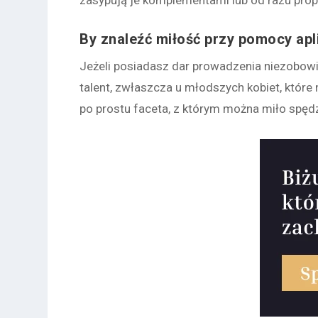
zasypują je komplementami lub od razu propo
By znaleźć miłość przy pomocy ap
Jeżeli posiadasz dar prowadzenia niezobow
talent, zwłaszcza u młodszych kobiet, które 
po prostu faceta, z którym można miło spęd