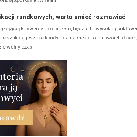
nują spotkanie „w realu”.
likacji randkowych, warto umieć rozmawiać
iązującej konwersacji o niczym, będzie to wysoko punktow
nie szukają jeszcze kandydata na męża i ojca swoich dzieci,
zić wolny czas.