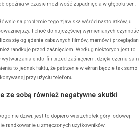
ób opóźnia w czasie możliwość zapadnięcia w głęboki sen.
głównie na problemie tego zjawiska wśród nastolatków, u
 poważniejszy. I choć do najczęściej wymienianych czynnośc
licza się oglądanie zabawnych filmów, memów i przeglądan
eż randkuje przed zaśnięciem. Według niektórych jest to
wytwarzania endorfin przed zaśnięciem, dzięki czemu sa
ienia to jednak faktu, że patrzenie w ekran będzie tak samo
ykonywanej przy użyciu telefonu.
e ze sobą również negatywne skutki
kogo nie dziwi, jest to dopiero wierzchołek góry lodowej
gie randkowanie u zmęczonych użytkowników.