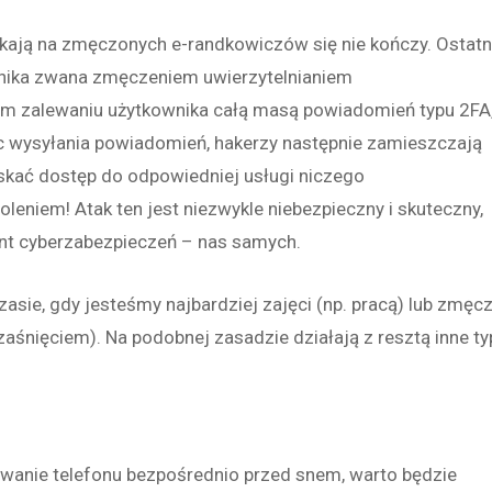
zekają na zmęczonych e-randkowiczów się nie kończy. Ostatn
hnika zwana
zmęczeniem uwierzytelnianiem
nym zalewaniu użytkownika całą masą powiadomień typu 2FA
jąc wysyłania powiadomień, hakerzy następnie zamieszczają
skać dostęp do odpowiedniej usługi niczego
woleniem! Atak ten jest niezwykle niebezpieczny i skuteczny,
ent cyberzabezpieczeń – nas samych.
sie, gdy jesteśmy najbardziej zajęci (np. pracą) lub zmęcz
zaśnięciem). Na podobnej zasadzie działają z resztą inne ty
anie telefonu bezpośrednio przed snem, warto będzie