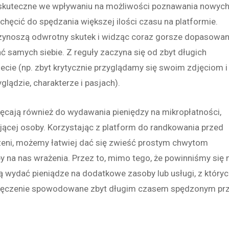
 skuteczne we wpływaniu na możliwości poznawania nowyc
hęcić do spędzania większej ilości czasu na platformie.
 przynoszą odwrotny skutek i widząc coraz gorsze dopasowan
 samych siebie. Z reguły zaczyna się od zbyt długich
ecie (np. zbyt krytycznie przyglądamy się swoim zdjęciom i
glądzie, charakterze i pasjach).
cają również do wydawania pieniędzy na mikropłatności,
jącej osoby. Korzystając z platform do randkowania przed
zeni, możemy łatwiej dać się zwieść prostym chwytom
y na nas wrażenia. Przez to, mimo tego, że powinniśmy się 
 wydać pieniądze na dodatkowe zasoby lub usługi, z który
rzemęczenie spowodowane zbyt długim czasem spędzonym pr