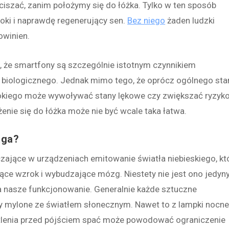
iszać, zanim położymy się do łóżka. Tylko w ten sposób
oki i naprawdę regenerujący sen.
Bez niego
żaden ludzki
owinien.
, że smartfony są szczególnie istotnym czynnikiem
biologicznego. Jednak mimo tego, że oprócz ogólnego sta
bokiego może wywoływać stany lękowe czy zwiększać ryzyk
enie się do łóżka może nie być wcale taka łatwa.
aga?
zające w urządzeniach emitowanie światła niebieskiego, kt
ące wzrok i wybudzające mózg. Niestety nie jest ono jedy
a nasze funkcjonowanie. Generalnie każde sztuczne
y mylone ze światłem słonecznym. Nawet to z lampki nocne
tlenia przed pójściem spać może powodować ograniczenie