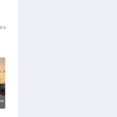
.
ż o
e
?
ze