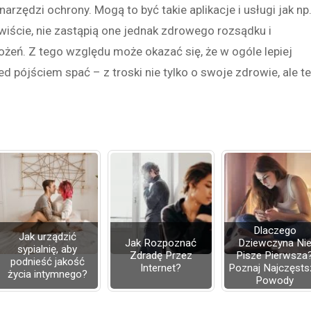
rzędzi ochrony. Mogą to być takie aplikacje i usługi jak np
iście, nie zastąpią one jednak zdrowego rozsądku i
żeń. Z tego względu może okazać się, że w ogóle lepiej
d pójściem spać – z troski nie tylko o swoje zdrowie, ale te
Dlaczego
Jak urządzić
Jak Rozpoznać
Dziewczyna Ni
sypialnię, aby
Zdradę Przez
Pisze Pierwsza
podnieść jakość
Internet?
Poznaj Najczęsts
życia intymnego?
Powody