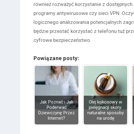
również rozważyć korzystanie z dostępnych na
programy antywirusowe czy sieci VPN. Oczyw
logicznego analizowania potencjalnych zagro
będzie przestać korzystać z telefonu tuż prze
cyfrowe bezpieczeństwo.
Powiązane posty:
Jak Poznać i Jak
Olej kokosowy w
Poderwać
pielęgnacji skóry:
Dziewczynę Przez
naturalne sposoby
Internet?
na urodę