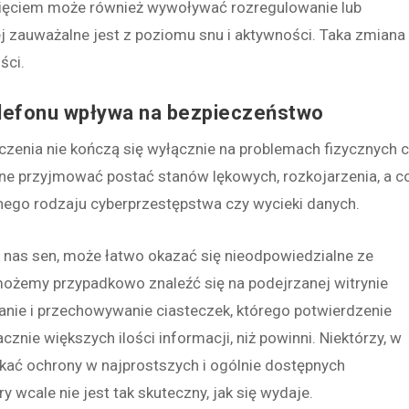
nięciem może również wywoływać rozregulowanie lub
j zauważalne jest z poziomu snu i aktywności. Taka zmiana
ści.
telefonu wpływa na bezpieczeństwo
czenia nie kończą się wyłącznie na problemach fizycznych 
e przyjmować postać stanów lękowych, rozkojarzenia, a c
żnego rodzaju cyberprzestępstwa czy wycieki danych.
y nas sen, może łatwo okazać się nieodpowiedzialne ze
 możemy przypadkowo znaleźć się na podejrzanej witrynie
ranie i przechowywanie ciasteczek, którego potwierdzenie
znie większych ilości informacji, niż powinni. Niektórzy, w
kać ochrony w najprostszych i ogólnie dostępnych
óry wcale nie jest tak skuteczny, jak się wydaje.