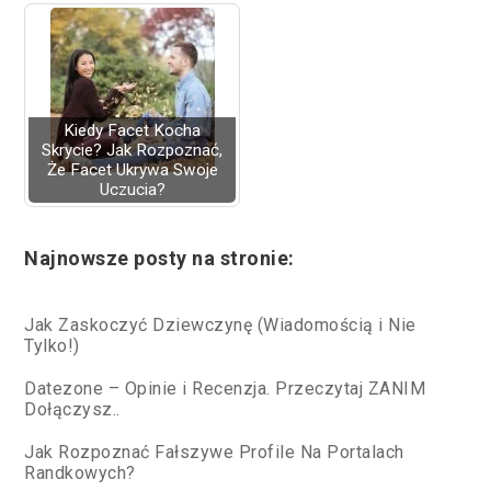
Kiedy Facet Kocha
Skrycie? Jak Rozpoznać,
Że Facet Ukrywa Swoje
Uczucia?
Najnowsze posty na stronie:
Jak Zaskoczyć Dziewczynę (Wiadomością i Nie
Tylko!)
Datezone – Opinie i Recenzja. Przeczytaj ZANIM
Dołączysz..
Jak Rozpoznać Fałszywe Profile Na Portalach
Randkowych?