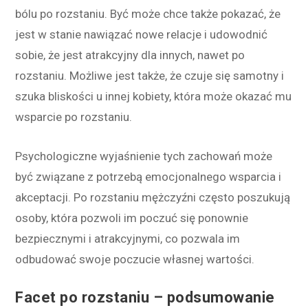
b
ó
lu
po
ro
z
st
ani
u
.
By
ć
mo
ż
e
ch
ce
t
ak
ż
e
p
ok
aza
ć
,
ż
e
j
est
w
st
anie
n
awi
ą
za
ć
now
e
rel
ac
je
i
u
d
ow
od
ni
ć
so
bie
,
ż
e
j
est
at
rak
cy
j
ny
d
la
in
ny
ch
,
n
aw
et
po
ro
z
st
ani
u
.
Mo
ż
li
we
j
est
t
ak
ż
e
,
ż
e
cz
u
je
si
ę
sam
ot
ny
i
s
z
uka
bl
isk
o
ś
ci
u
in
ne
j
k
ob
iety
,
k
t
ó
ra
mo
ż
e
ok
aza
ć
mu
w
s
par
c
ie
po
ro
z
st
ani
u
.
Psych
ologic
z
ne
w
y
ja
ś
n
ien
ie
ty
ch
z
ach
owa
ń
mo
ż
e
by
ć
z
wi
ą
z
ane
z
pot
r
zeb
ą
em
oc
j
onal
ne
go
w
s
par
cia
i
ak
cept
ac
ji
.
Po
ro
z
st
ani
u
m
ę
ż
c
zy
ź
ni
cz
ę
st
o
pos
z
uk
uj
ą
o
so
by
,
k
t
ó
ra
po
z
w
oli
im
p
oc
zu
ć
si
ę
p
on
own
ie
be
z
pie
cz
ny
mi
i
at
rak
cy
j
ny
mi
,
co
po
z
w
ala
im
o
db
ud
owa
ć
sw
oj
e
p
oc
z
uc
ie
w
ł
as
ne
j
wart
o
ś
ci
.
Facet po rozstaniu – podsumowanie