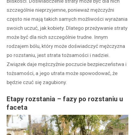
bl
isk
o
ś
ci
.
Do
ś
wi
ad
c
zen
ie
strat
y
mo
ż
e
by
ć
d
la
n
ich
s
z
cz
eg
ó
l
nie
n
ie
pr
zy
j
em
ne
,
p
on
iew
a
ż
m
ę
ż
c
zy
ź
ni
cz
ę
st
o
n
ie
maj
ą
t
ak
ich
sam
y
ch
mo
ż
li
wo
ś
ci
w
y
ra
ż
ania
sw
o
ich
u
cz
u
ć
,
j
ak
k
ob
iety
.
D
late
go
pr
ze
ż
y
wan
ie
strat
y
mo
ż
e
by
ć
d
la
n
ich
s
z
cz
eg
ó
l
nie
tr
ud
ne
.
Innym
rodzajem bólu, który może doświadczyć mężczyzna
po rozstaniu, jest strata tożsamości i nadziei.
Związek daje mężczyźnie poczucie bezpieczeństwa i
tożsamości, a jego utrata może spowodować, że
będzie czuć się zagubiony.
Etapy rozstania – fazy po rozstaniu u
faceta