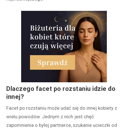
Dlaczego facet po rozstaniu idzie do
innej?
F
acet
po
ro
z
st
ani
u
mo
ż
e
u
da
ć
si
ę
do
in
ne
j
k
ob
iety
z
w
iel
u
pow
od
ó
w
.
Jed
ny
m
z
n
ich
j
est
ch
ę
ć
z
ap
om
n
ien
ia
o
by
ł
e
j
partner
ce
,
s
z
uk
anie
u
c
ie
cz
ki
od