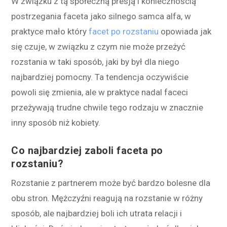
W związku z tą społeczną presją i koniecznością
postrzegania faceta jako silnego samca alfa, w
praktyce mało który
facet po rozstaniu
opowiada jak
się czuje, w związku z czym nie może przeżyć
rozstania w taki sposób, jaki by był dla niego
najbardziej pomocny. Ta tendencja oczywiście
powoli się zmienia, ale w praktyce nadal faceci
przeżywają trudne chwile tego rodzaju w znacznie
inny sposób niż kobiety.
Co najbardziej zaboli faceta po
rozstaniu?
R
oz
stan
ie
z
part
n
ere
m
mo
ż
e
by
ć
b
ard
zo
b
oles
ne
d
la
ob
u
str
on
.
M
ę
ż
c
zy
ź
ni
re
agu
j
ą
na
ro
z
stan
ie
w
r
ó
ż
ny
sp
os
ó
b
,
ale
n
aj
bard
zie
j
b
oli
ich
ut
r
ata
rel
ac
ji
i