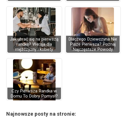
Jak ubrać się na pierwszą
Dlaczego Dziewczyna Nie
randkę? Wersja dla
Pisze Pierwsza? Poznaj
mężczyzny i kobiety
Najczęstsze Powody
Czy Pierwsza Randka w
Domu To Dobry Pomysł?
Najnowsze posty na stronie: