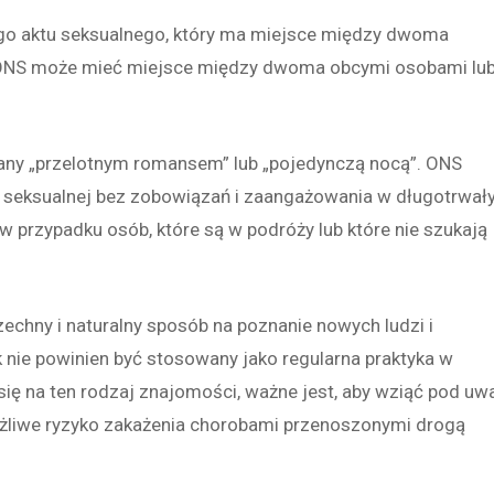
ego aktu seksualnego, który ma miejsce między dwoma
 ONS może mieć miejsce między dwoma obcymi osobami lu
any „przelotnym romansem” lub „pojedynczą nocą”. ONS
ci seksualnej bez zobowiązań i zaangażowania w długotrwał
w przypadku osób, które są w podróży lub które nie szukają
chny i naturalny sposób na poznanie nowych ludzi i
 nie powinien być stosowany jako regularna praktyka w
ię na ten rodzaj znajomości, ważne jest, aby wziąć pod uw
żliwe ryzyko zakażenia chorobami przenoszonymi drogą