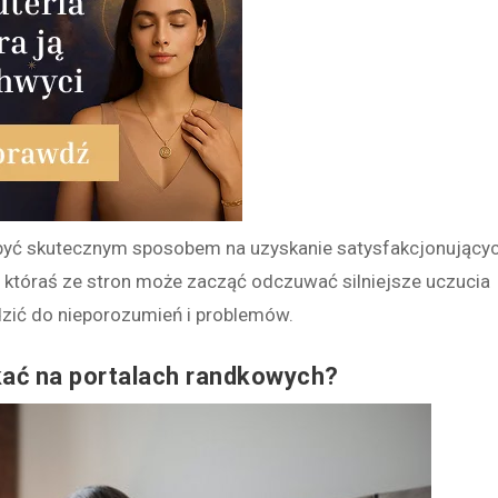
 być skutecznym sposobem na uzyskanie satysfakcjonujący
e któraś ze stron może zacząć odczuwać silniejsze uczucia
zić do nieporozumień i problemów.
kać na portalach randkowych?