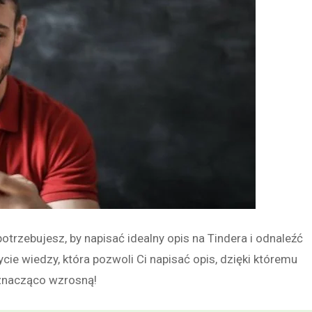
potrzebujesz, by napisać idealny opis na Tindera i odnaleźć
ycie wiedzy,
która
pozwoli Ci napisać opis, dzięki któremu
 znacząco wzrosną!