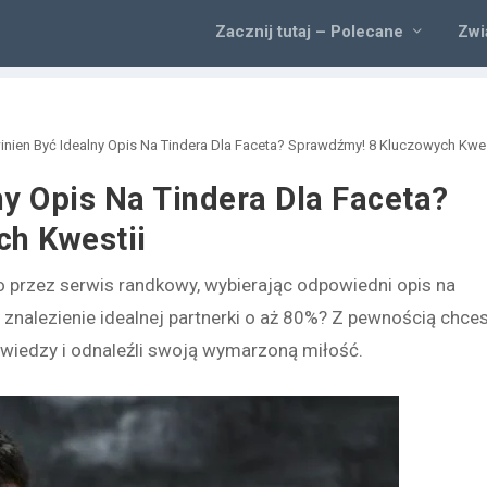
Zacznij tutaj – Polecane
Zwi
inien Być Idealny Opis Na Tindera Dla Faceta? Sprawdźmy! 8 Kluczowych Kwes
ny Opis Na Tindera Dla Faceta?
h Kwestii
 przez serwis randkowy, wybierając odpowiedni opis na
znalezienie idealnej partnerki o aż 80%? Z pewnością chce
ej wiedzy i odnaleźli swoją wymarzoną miłość.