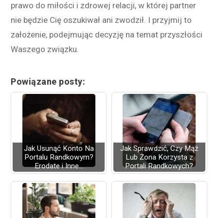
prawo do miłości i zdrowej relacji, w której partner
nie będzie Cię oszukiwał ani zwodził. I przyjmij to
założenie, podejmując decyzję na temat przyszłości
Waszego związku.
Powiązane posty:
Jak Usunąć Konto Na
Jak Sprawdzić, Czy Mąż
Portalu Randkowym?
Lub Żona Korzysta z
Erodate i Inne...
Portali Randkowych?