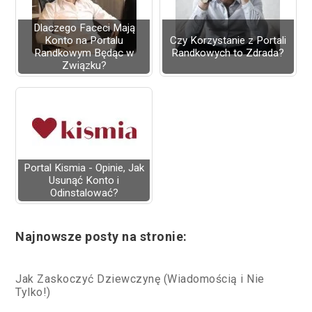
Dlaczego Faceci Mają
Konto na Portalu
Czy Korzystanie z Portali
Randkowym Będąc w
Randkowych to Zdrada?
Związku?
Portal Kismia - Opinie, Jak
Usunąć Konto i
Odinstalować?
Najnowsze posty na stronie:
Jak Zaskoczyć Dziewczynę (Wiadomością i Nie
Tylko!)