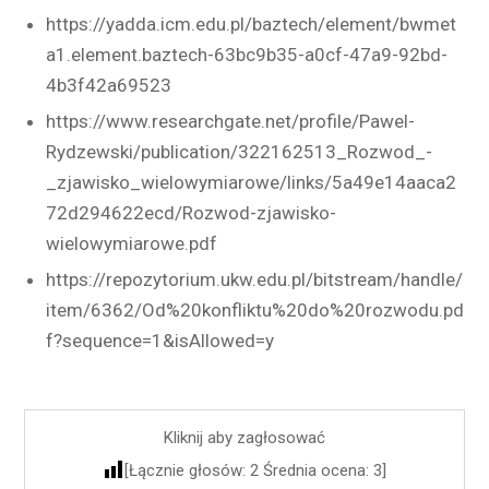
https://yadda.icm.edu.pl/baztech/element/bwmet
a1.element.baztech-63bc9b35-a0cf-47a9-92bd-
4b3f42a69523
https://www.researchgate.net/profile/Pawel-
Rydzewski/publication/322162513_Rozwod_-
_zjawisko_wielowymiarowe/links/5a49e14aaca2
72d294622ecd/Rozwod-zjawisko-
wielowymiarowe.pdf
https://repozytorium.ukw.edu.pl/bitstream/handle/
item/6362/Od%20konfliktu%20do%20rozwodu.pd
f?sequence=1&isAllowed=y
Kliknij aby zagłosować
[Łącznie głosów:
2
Średnia ocena:
3
]