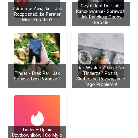
Czym Jest Dojrzałe
Zdrada w Związku - Jak
Randkowanie? Sprawdź,
Rozpoznać, że Partner
Jak Randkują Osoby
Mnie Zdradza?
Dorosłe!
Jak Wysłać Zdjęcie Na
Tinder - Brak Par i Jak
Tinderze? Poznaj
Sobie z Tym Poradzić?
Skuteczne Rozwiązanie
Tego Problemu!
Tinder – Opinie
Użytkowników i Co My o